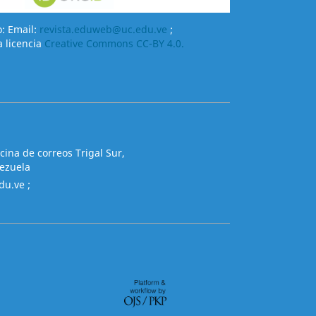
o: Email:
revista.eduweb@uc.edu.ve
;
a licencia
Creative Commons CC-BY 4.0.
cina de correos Trigal Sur,
nezuela
du.ve
;