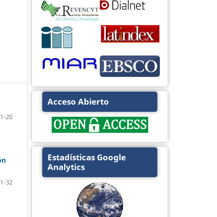
Acceso Abierto
1‐20
Estadísticas Google
ón
Analytics
1‐32