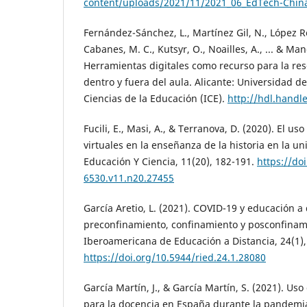
content/uploads/2021/11/2021_06_EdTech-China
Fernández-Sánchez, L., Martínez Gil, N., López R
Cabanes, M. C., Kutsyr, O., Noailles, A., ... & Man
Herramientas digitales como recurso para la res
dentro y fuera del aula. Alicante: Universidad de
Ciencias de la Educación (ICE).
http://hdl.handl
Fucili, E., Masi, A., & Terranova, D. (2020). El u
virtuales en la enseñanza de la historia en la un
Educación Y Ciencia, 11(20), 182-191.
https://do
6530.v11.n20.27455
García Aretio, L. (2021). COVID-19 y educación a d
preconfinamiento, confinamiento y posconfinami
Iberoamericana de Educación a Distancia, 24(1),
https://doi.org/10.5944/ried.24.1.28080
García Martín, J., & García Martín, S. (2021). Us
para la docencia en España durante la pandemi