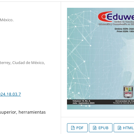
 México.
terrey, Ciudad de México,
024.18.03.7
superior, herramientas
PDF
EPUB
HTML