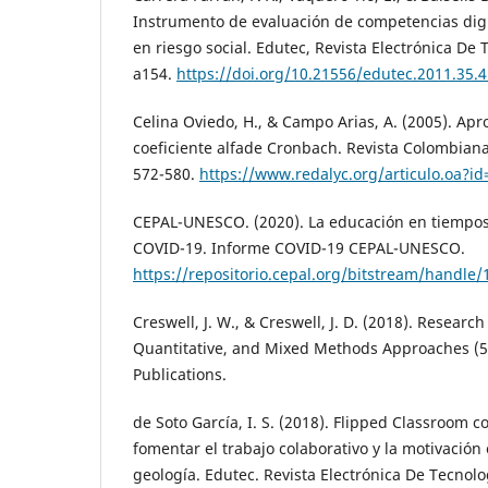
Instrumento de evaluación de competencias digi
en riesgo social. Edutec, Revista Electrónica De 
a154.
https://doi.org/10.21556/edutec.2011.35.
Celina Oviedo, H., & Campo Arias, A. (2005). Apr
coeficiente alfade Cronbach. Revista Colombiana 
572-580.
https://www.redalyc.org/articulo.oa?i
CEPAL-UNESCO. (2020). La educación en tiempo
COVID-19. Informe COVID-19 CEPAL-UNESCO.
https://repositorio.cepal.org/bitstream/handl
Creswell, J. W., & Creswell, J. D. (2018). Research
Quantitative, and Mixed Methods Approaches (5
Publications.
de Soto García, I. S. (2018). Flipped Classroom
fomentar el trabajo colaborativo y la motivación
geología. Edutec. Revista Electrónica De Tecnolog