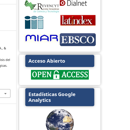
A., &
Acceso Abierto
isis del
icas.
Estadísticas Google
Analytics