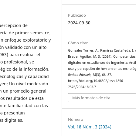
Publicado
2024-09-30
 percepción de
ería de primer semestre.
un enfoque exploratorio y
Cómo citar
ón validado con un alto
González Torres, A., Ramírez Castañeda, I. 
963) para evaluar el
Brauer Aguilar, M. S. (2024). Competencias
o profesional, se
digitales en estudiantes de ingeniería: Anál
égico de la información,
uso y percepción de herramientas tecnológ
Revista Eduweb
,
18
(3), 66–87.
ecnológicas y capacidad
https://doi.org/10.46502/issn.1856-
uyen: Un nivel moderado
7576/2024.18.03.7
con un promedio general
Más formatos de cita
Los resultados de esta
nte familiaridad con las
os presentan
Número
s digitales,
Vol. 18 Núm. 3 (2024)