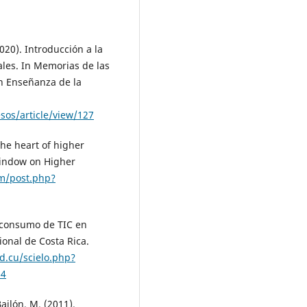
(2020). Introducción a la
ales. In Memorias de las
n Enseñanza de la
sos/article/view/127
 the heart of higher
Window on Higher
m/post.php?
y consumo de TIC en
onal de Costa Rica.
ld.cu/scielo.php?
34
Bailón, M. (2011).