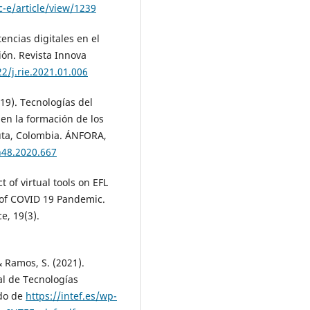
-e/article/view/1239
tencias digitales en el
ón. Revista Innova
2/j.rie.2021.01.006
19). Tecnologías del
en la formación de los
uta, Colombia. ÁNFORA,
n48.2020.667
 of virtual tools on EFL
 of COVID 19 Pandemic.
e, 19(3).
 & Ramos, S. (2021).
al de Tecnologías
ido de
https://intef.es/wp-