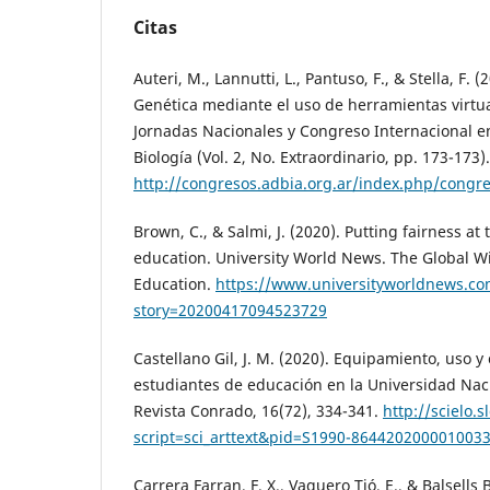
Citas
Auteri, M., Lannutti, L., Pantuso, F., & Stella, F. 
Genética mediante el uso de herramientas virtu
Jornadas Nacionales y Congreso Internacional e
Biología (Vol. 2, No. Extraordinario, pp. 173-173).
http://congresos.adbia.org.ar/index.php/congre
Brown, C., & Salmi, J. (2020). Putting fairness at
education. University World News. The Global 
Education.
https://www.universityworldnews.co
story=20200417094523729
Castellano Gil, J. M. (2020). Equipamiento, uso 
estudiantes de educación en la Universidad Naci
Revista Conrado, 16(72), 334-341.
http://scielo.s
script=sci_arttext&pid=S1990-864420200001003
Carrera Farran, F. X., Vaquero Tió, E., & Balsells 