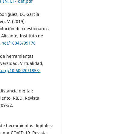
_INTEF-_def.pdf
odríguez, D., García
eu, V. (2019).
olución de cuestionarios
 Alicante, Instituto de
e.net/10045/99178
so de herramientas
iversidad. Virtualidad,
i.org/10.60020/1853-
istancia digital:
ento. RIED. Revista
 09-32.
o de herramientas digitales
a por COVID-19. Revista