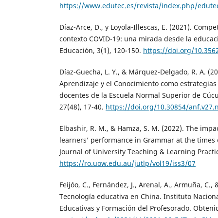
https://www.edutec.es/revista/index.php/edutec
Díaz-Arce, D., y Loyola-Illescas, E. (2021). Compe
contexto COVID-19: una mirada desde la educaci
Educación, 3(1), 120-150.
https://doi.org/10.3562
Díaz-Guecha, L. Y., & Márquez-Delgado, R. A. (20
Aprendizaje y el Conocimiento como estrategias 
docentes de la Escuela Normal Superior de Cúc
27(48), 17-40.
https://doi.org/10.30854/anf.v27.
Elbashir, R. M., & Hamza, S. M. (2022). The impact
learners’ performance in Grammar at the times
Journal of University Teaching & Learning Practic
https://ro.uow.edu.au/jutlp/vol19/iss3/07
Feijóo, C., Fernández, J., Arenal, A., Armuña, C.,
Tecnología educativa en China. Instituto Nacion
Educativas y Formación del Profesorado. Obten