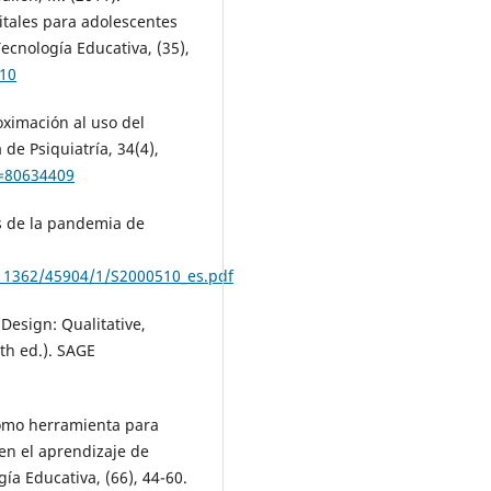
tales para adolescentes
Tecnología Educativa, (35),
410
oximación al uso del
de Psiquiatría, 34(4),
d=80634409
s de la pandemia de
e/11362/45904/1/S2000510_es.pdf
 Design: Qualitative,
th ed.). SAGE
 como herramienta para
 en el aprendizaje de
ía Educativa, (66), 44-60.