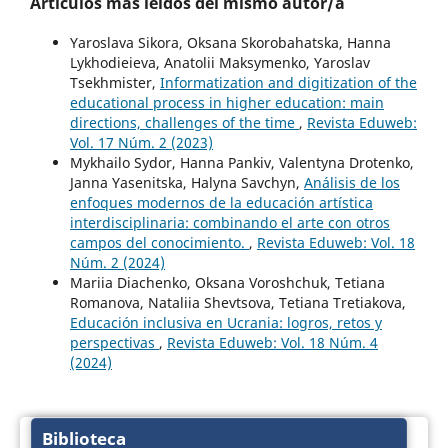
Artículos más leídos del mismo autor/a
Yaroslava Sikora, Oksana Skorobahatska, Hanna
Lykhodieieva, Anatolii Maksymenko, Yaroslav
Tsekhmister,
Informatization and digitization of the
educational process in higher education: main
directions, challenges of the time
,
Revista Eduweb:
Vol. 17 Núm. 2 (2023)
Mykhailo Sydor, Hanna Pankiv, Valentyna Drotenko,
Janna Yasenitska, Halyna Savchyn,
Análisis de los
enfoques modernos de la educación artística
interdisciplinaria: combinando el arte con otros
campos del conocimiento.
,
Revista Eduweb: Vol. 18
Núm. 2 (2024)
Mariia Diachenko, Oksana Voroshchuk, Tetiana
Romanova, Nataliia Shevtsova, Tetiana Tretiakova,
Educación inclusiva en Ucrania: logros, retos y
perspectivas
,
Revista Eduweb: Vol. 18 Núm. 4
(2024)
Biblioteca