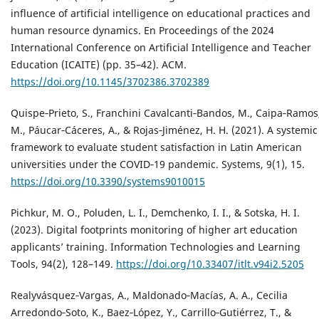
influence of artificial intelligence on educational practices and
human resource dynamics. En Proceedings of the 2024
International Conference on Artificial Intelligence and Teacher
Education (ICAITE) (pp. 35–42). ACM.
https://doi.org/10.1145/3702386.3702389
Quispe‐Prieto, S., Franchini Cavalcanti‐Bandos, M., Caipa‐Ramos
M., Páucar‐Cáceres, A., & Rojas‐Jiménez, H. H. (2021). A systemic
framework to evaluate student satisfaction in Latin American
universities under the COVID‐19 pandemic. Systems, 9(1), 15.
https://doi.org/10.3390/systems9010015
Pichkur, M. O., Poluden, L. I., Demchenko, I. I., & Sotska, H. I.
(2023). Digital footprints monitoring of higher art education
applicants’ training. Information Technologies and Learning
Tools, 94(2), 128–149.
https://doi.org/10.33407/itlt.v94i2.5205
Realyvásquez‐Vargas, A., Maldonado‐Macías, A. A., Cecilia
Arredondo‐Soto, K., Baez‐López, Y., Carrillo‐Gutiérrez, T., &