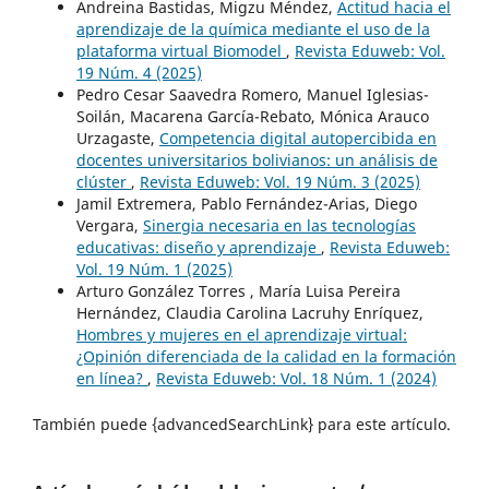
Andreina Bastidas, Migzu Méndez,
Actitud hacia el
aprendizaje de la química mediante el uso de la
plataforma virtual Biomodel
,
Revista Eduweb: Vol.
19 Núm. 4 (2025)
Pedro Cesar Saavedra Romero, Manuel Iglesias-
Soilán, Macarena García-Rebato, Mónica Arauco
Urzagaste,
Competencia digital autopercibida en
docentes universitarios bolivianos: un análisis de
clúster
,
Revista Eduweb: Vol. 19 Núm. 3 (2025)
Jamil Extremera, Pablo Fernández-Arias, Diego
Vergara,
Sinergia necesaria en las tecnologías
educativas: diseño y aprendizaje
,
Revista Eduweb:
Vol. 19 Núm. 1 (2025)
Arturo González Torres , María Luisa Pereira
Hernández, Claudia Carolina Lacruhy Enríquez,
Hombres y mujeres en el aprendizaje virtual:
¿Opinión diferenciada de la calidad en la formación
en línea?
,
Revista Eduweb: Vol. 18 Núm. 1 (2024)
También puede {advancedSearchLink} para este artículo.