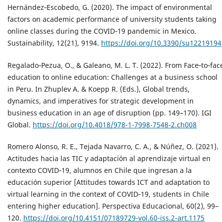
Hernández‐Escobedo, G. (2020). The impact of environmental
factors on academic performance of university students taking
online classes during the COVID‐19 pandemic in Mexico.
Sustainability, 12(21), 9194.
https://doi.org/10.3390/su12219194
Regalado‐Pezua, O., & Galeano, M. L. T. (2022). From Face‐to‐fac
education to online education: Challenges at a business school
in Peru. In Zhuplev A. & Koepp R. (Eds.), Global trends,
dynamics, and imperatives for strategic development in
business education in an age of disruption (pp. 149–170). IGI
Global.
https://doi.org/10.4018/978-1-7998-7548-2.ch008
Romero Alonso, R. E., Tejada Navarro, C. A., & Núñez, O. (2021).
Actitudes hacia las TIC y adaptación al aprendizaje virtual en
contexto COVID‐19, alumnos en Chile que ingresan a la
educación superior [Attitudes towards ICT and adaptation to
virtual learning in the context of COVID‐19, students in Chile
entering higher education]. Perspectiva Educacional, 60(2), 99–
120.
https://doi.org/10.4151/07189729-vol.60-iss.2-art.1175