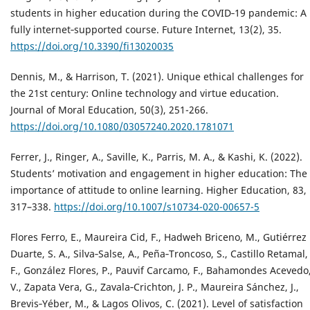
students in higher education during the COVID‐19 pandemic: A
fully internet‐supported course. Future Internet, 13(2), 35.
https://doi.org/10.3390/fi13020035
Dennis, M., & Harrison, T. (2021). Unique ethical challenges for
the 21st century: Online technology and virtue education.
Journal of Moral Education, 50(3), 251-266.
https://doi.org/10.1080/03057240.2020.1781071
Ferrer, J., Ringer, A., Saville, K., Parris, M. A., & Kashi, K. (2022).
Students’ motivation and engagement in higher education: The
importance of attitude to online learning. Higher Education, 83,
317–338.
https://doi.org/10.1007/s10734-020-00657-5
Flores Ferro, E., Maureira Cid, F., Hadweh Briceno, M., Gutiérrez
Duarte, S. A., Silva‐Salse, A., Peña‐Troncoso, S., Castillo Retamal,
F., González Flores, P., Pauvif Carcamo, F., Bahamondes Acevedo
V., Zapata Vera, G., Zavala‐Crichton, J. P., Maureira Sánchez, J.,
Brevis‐Yéber, M., & Lagos Olivos, C. (2021). Level of satisfaction