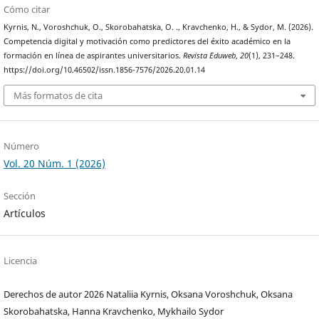
Cómo citar
Kyrnis, N., Voroshchuk, O., Skorobahatska, O. ., Kravchenko, H., & Sydor, M. (2026).
Competencia digital y motivación como predictores del éxito académico en la
formación en línea de aspirantes universitarios.
Revista Eduweb
,
20
(1), 231–248.
https://doi.org/10.46502/issn.1856-7576/2026.20.01.14
Más formatos de cita
Número
Vol. 20 Núm. 1 (2026)
Sección
Artículos
Licencia
Derechos de autor 2026 Nataliia Kyrnis, Oksana Voroshchuk, Oksana
Skorobahatska, Hanna Kravchenko, Mykhailo Sydor