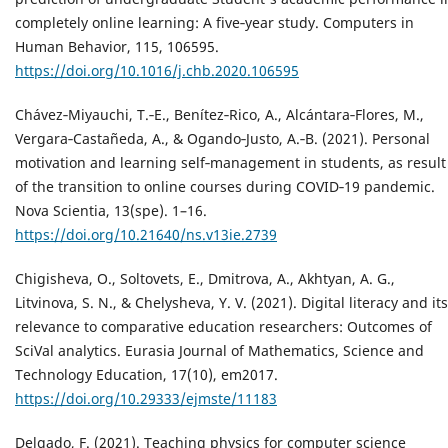
completely online learning: A five‐year study. Computers in
Human Behavior, 115, 106595.
https://doi.org/10.1016/j.chb.2020.106595
Chávez‐Miyauchi, T.‐E., Benítez‐Rico, A., Alcántara‐Flores, M.,
Vergara‐Castañeda, A., & Ogando‐Justo, A.‐B. (2021). Personal
motivation and learning self‐management in students, as result
of the transition to online courses during COVID‐19 pandemic.
Nova Scientia, 13(spe). 1–16.
https://doi.org/10.21640/ns.v13ie.2739
Chigisheva, O., Soltovets, E., Dmitrova, A., Akhtyan, A. G.,
Litvinova, S. N., & Chelysheva, Y. V. (2021). Digital literacy and its
relevance to comparative education researchers: Outcomes of
SciVal analytics. Eurasia Journal of Mathematics, Science and
Technology Education, 17(10), em2017.
https://doi.org/10.29333/ejmste/11183
Delgado, F. (2021). Teaching physics for computer science