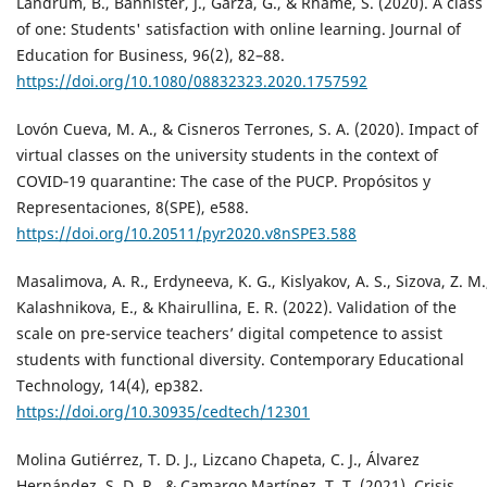
Landrum, B., Bannister, J., Garza, G., & Rhame, S. (2020). A class
of one: Students' satisfaction with online learning. Journal of
Education for Business, 96(2), 82–88.
https://doi.org/10.1080/08832323.2020.1757592
Lovón Cueva, M. A., & Cisneros Terrones, S. A. (2020). Impact of
virtual classes on the university students in the context of
COVID‐19 quarantine: The case of the PUCP. Propósitos y
Representaciones, 8(SPE), e588.
https://doi.org/10.20511/pyr2020.v8nSPE3.588
Masalimova, A. R., Erdyneeva, K. G., Kislyakov, A. S., Sizova, Z. M.
Kalashnikova, E., & Khairullina, E. R. (2022). Validation of the
scale on pre-service teachers’ digital competence to assist
students with functional diversity. Contemporary Educational
Technology, 14(4), ep382.
https://doi.org/10.30935/cedtech/12301
Molina Gutiérrez, T. D. J., Lizcano Chapeta, C. J., Álvarez
Hernández, S. D. R., & Camargo Martínez, T. T. (2021). Crisis