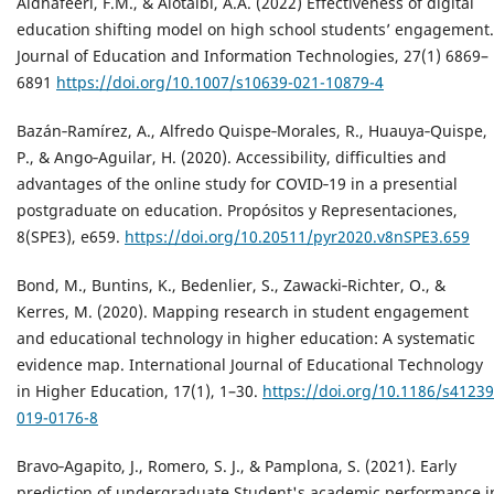
Aldhafeeri, F.M., & Alotaibi, A.A. (2022) Effectiveness of digital
education shifting model on high school students’ engagement.
Journal of Education and Information Technologies, 27(1) 6869–
6891
https://doi.org/10.1007/s10639-021-10879-4
Bazán‐Ramírez, A., Alfredo Quispe‐Morales, R., Huauya‐Quispe,
P., & Ango‐Aguilar, H. (2020). Accessibility, difficulties and
advantages of the online study for COVID‐19 in a presential
postgraduate on education. Propósitos y Representaciones,
8(SPE3), e659.
https://doi.org/10.20511/pyr2020.v8nSPE3.659
Bond, M., Buntins, K., Bedenlier, S., Zawacki‐Richter, O., &
Kerres, M. (2020). Mapping research in student engagement
and educational technology in higher education: A systematic
evidence map. International Journal of Educational Technology
in Higher Education, 17(1), 1–30.
https://doi.org/10.1186/s41239
019-0176-8
Bravo‐Agapito, J., Romero, S. J., & Pamplona, S. (2021). Early
prediction of undergraduate Student's academic performance i