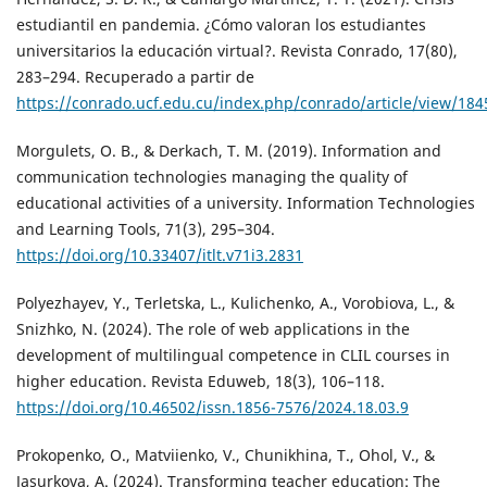
estudiantil en pandemia. ¿Cómo valoran los estudiantes
universitarios la educación virtual?. Revista Conrado, 17(80),
283–294. Recuperado a partir de
https://conrado.ucf.edu.cu/index.php/conrado/article/view/184
Morgulets, O. B., & Derkach, T. M. (2019). Information and
communication technologies managing the quality of
educational activities of a university. Information Technologies
and Learning Tools, 71(3), 295–304.
https://doi.org/10.33407/itlt.v71i3.2831
Polyezhayev, Y., Terletska, L., Kulichenko, A., Vorobiova, L., &
Snizhko, N. (2024). The role of web applications in the
development of multilingual competence in CLIL courses in
higher education. Revista Eduweb, 18(3), 106–118.
https://doi.org/10.46502/issn.1856-7576/2024.18.03.9
Prokopenko, O., Matviienko, V., Chunikhina, T., Ohol, V., &
Jasurkova, A. (2024). Transforming teacher education: The