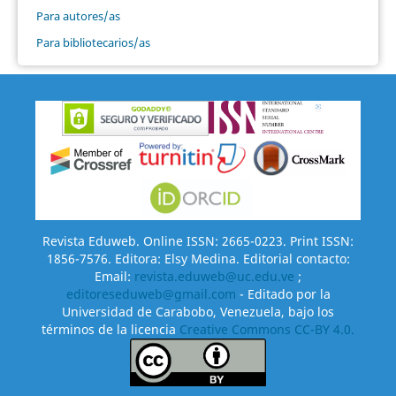
Para autores/as
Para bibliotecarios/as
Revista Eduweb. Online ISSN: 2665-0223. Print ISSN:
1856-7576. Editora: Elsy Medina. Editorial contacto:
Email:
revista.eduweb@uc.edu.ve
;
editoreseduweb@gmail.com
- Editado por la
Universidad de Carabobo, Venezuela, bajo los
términos de la licencia
Creative Commons CC-BY 4.0.