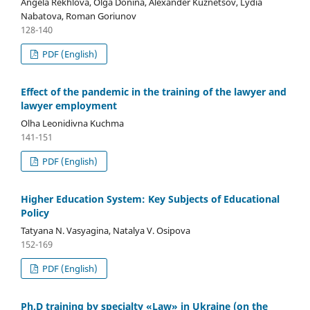
Angela Rekhlova, Olga Donina, Alexander Kuznetsov, Lydia
Nabatova, Roman Goriunov
128-140
PDF (English)
Effect of the pandemic in the training of the lawyer and
lawyer employment
Olha Leonidivna Kuchma
141-151
PDF (English)
Higher Education System: Key Subjects of Educational
Policy
Tatyana N. Vasyagina, Natalya V. Osipova
152-169
PDF (English)
Ph.D training by specialty «Law» in Ukraine (on the