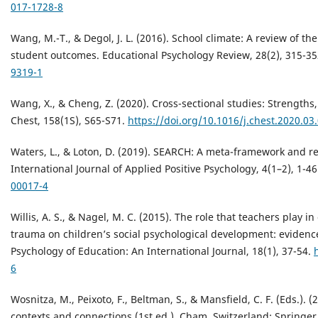
017-1728-8
Wang, M.-T., & Degol, J. L. (2016). School climate: A review of 
student outcomes. Educational Psychology Review, 28(2), 315-3
9319-1
Wang, X., & Cheng, Z. (2020). Cross-sectional studies: Strengt
Chest, 158(1S), S65-S71.
https://doi.org/10.1016/j.chest.2020.03
Waters, L., & Loton, D. (2019). SEARCH: A meta-framework and rev
International Journal of Applied Positive Psychology, 4(1–2), 1-4
00017-4
Willis, A. S., & Nagel, M. C. (2015). The role that teachers play i
trauma on children’s social psychological development: eviden
Psychology of Education: An International Journal, 18(1), 37-54.
6
Wosnitza, M., Peixoto, F., Beltman, S., & Mansfield, C. F. (Eds.). 
contexts and connections (1st ed.). Cham, Switzerland: Springer