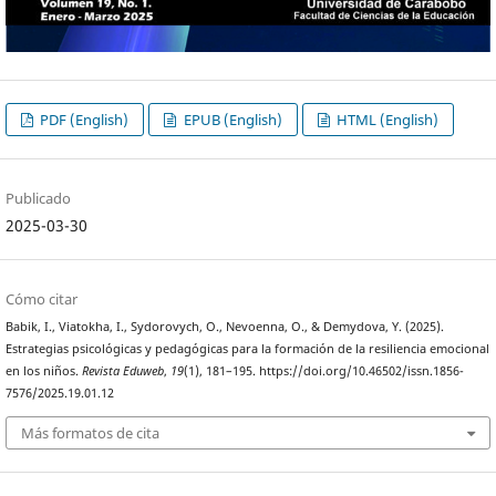
PDF (English)
EPUB (English)
HTML (English)
Publicado
2025-03-30
Cómo citar
Babik, I., Viatokha, I., Sydorovych, O., Nevoenna, O., & Demydova, Y. (2025).
Estrategias psicológicas y pedagógicas para la formación de la resiliencia emocional
en los niños.
Revista Eduweb
,
19
(1), 181–195. https://doi.org/10.46502/issn.1856-
7576/2025.19.01.12
Más formatos de cita