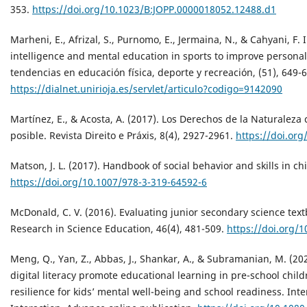
353.
https://doi.org/10.1023/B:JOPP.0000018052.12488.d1
Marheni, E., Afrizal, S., Purnomo, E., Jermaina, N., & Cahyani, F. 
intelligence and mental education in sports to improve personal
tendencias en educación física, deporte y recreación, (51), 649-
https://dialnet.unirioja.es/servlet/articulo?codigo=9142090
Martínez, E., & Acosta, A. (2017). Los Derechos de la Naturalez
posible. Revista Direito e Práxis, 8(4), 2927-2961.
https://doi.or
Matson, J. L. (2017). Handbook of social behavior and skills in ch
https://doi.org/10.1007/978-3-319-64592-6
McDonald, C. V. (2016). Evaluating junior secondary science text
Research in Science Education, 46(4), 481-509.
https://doi.org/
Meng, Q., Yan, Z., Abbas, J., Shankar, A., & Subramanian, M. (
digital literacy promote educational learning in pre-school child
resilience for kids’ mental well-being and school readiness. In