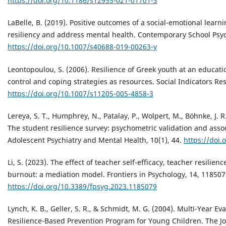
https://doi.org/10.1186/s12955-021-01701-3
LaBelle, B. (2019). Positive outcomes of a social-emotional lea
resiliency and address mental health. Contemporary School Psyc
https://doi.org/10.1007/s40688-019-00263-y
Leontopoulou, S. (2006). Resilience of Greek youth at an education
control and coping strategies as resources. Social Indicators Res
https://doi.org/10.1007/s11205-005-4858-3
Lereya, S. T., Humphrey, N., Patalay, P., Wolpert, M., Böhnke, J. R
The student resilience survey: psychometric validation and asso
Adolescent Psychiatry and Mental Health, 10(1), 44.
https://doi
Li, S. (2023). The effect of teacher self-efficacy, teacher resili
burnout: a mediation model. Frontiers in Psychology, 14, 118507
https://doi.org/10.3389/fpsyg.2023.1185079
Lynch, K. B., Geller, S. R., & Schmidt, M. G. (2004). Multi-Year Ev
Resilience-Based Prevention Program for Young Children. The Jou