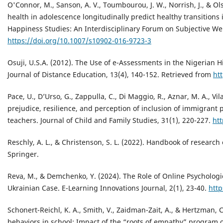
O'Connor, M., Sanson, A. V., Toumbourou, J. W., Norrish, J., & Ol
health in adolescence longitudinally predict healthy transitions
Happiness Studies: An Interdisciplinary Forum on Subjective Wel
https://doi.org/10.1007/s10902-016-9723-3
Osuji, U.S.A. (2012). The Use of e-Assessments in the Nigerian 
Journal of Distance Education, 13(4), 140-152. Retrieved from
ht
Pace, U., D’Urso, G., Zappulla, C., Di Maggio, R., Aznar, M. A., Vi
prejudice, resilience, and perception of inclusion of immigrant
teachers. Journal of Child and Family Studies, 31(1), 220-227.
ht
Reschly, A. L., & Christenson, S. L. (2022). Handbook of resear
Springer.
Reva, M., & Demchenko, Y. (2024). The Role of Online Psychologi
Ukrainian Case. E-Learning Innovations Journal, 2(1), 23-40.
http
Schonert-Reichl, K. A., Smith, V., Zaidman-Zait, A., & Hertzman, 
behaviors in school: Impact of the “roots of empathy” program