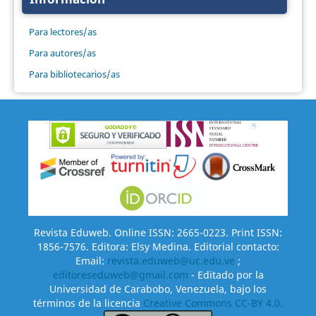
Para lectores/as
Para autores/as
Para bibliotecarios/as
Revista Eduweb. Online ISSN: 2665-0223. Print ISSN:
1856-7576. Editora: Elsy Medina. Editorial contacto:
Email:
revista.eduweb@uc.edu.ve
;
editoreseduweb@gmail.com
- Editado por la
Universidad de Carabobo, Venezuela, bajo los
términos de la licencia
Creative Commons CC-BY 4.0.