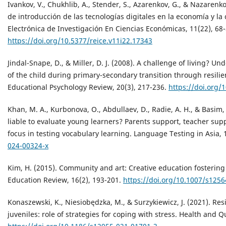
Ivankov, V., Chukhlib, A., Stender, S., Azarenkov, G., & Nazarenko,
de introducción de las tecnologías digitales en la economía y la
Electrónica de Investigación En Ciencias Económicas, 11(22), 68-
https://doi.org/10.5377/reice.v11i22.17343
Jindal-Snape, D., & Miller, D. J. (2008). A challenge of living? 
of the child during primary-secondary transition through resilie
Educational Psychology Review, 20(3), 217-236.
https://doi.org/
Khan, M. A., Kurbonova, O., Abdullaev, D., Radie, A. H., & Basim,
liable to evaluate young learners? Parents support, teacher supp
focus in testing vocabulary learning. Language Testing in Asia, 
024-00324-x
Kim, H. (2015). Community and art: Creative education fostering r
Education Review, 16(2), 193-201.
https://doi.org/10.1007/s1256
Konaszewski, K., Niesiobędzka, M., & Surzykiewicz, J. (2021). R
juveniles: role of strategies for coping with stress. Health and Q