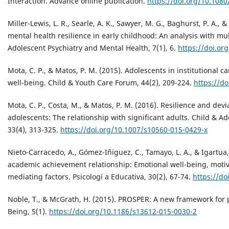
Interaction. Advance online publication.
https://doi.org/10.108
Miller-Lewis, L. R., Searle, A. K., Sawyer, M. G., Baghurst, P. A., 
mental health resilience in early childhood: An analysis with mu
Adolescent Psychiatry and Mental Health, 7(1), 6.
https://doi.or
Mota, C. P., & Matos, P. M. (2015). Adolescents in institutional ca
well-being. Child & Youth Care Forum, 44(2), 209-224.
https://d
Mota, C. P., Costa, M., & Matos, P. M. (2016). Resilience and dev
adolescents: The relationship with significant adults. Child & Ad
33(4), 313-325.
https://doi.org/10.1007/s10560-015-0429-x
Nieto-Carracedo, A., Gómez-Iñiguez, C., Tamayo, L. A., & Igartua, 
academic achievement relationship: Emotional well-being, motiv
mediating factors. Psicologí a Educativa, 30(2), 67-74.
https://d
Noble, T., & McGrath, H. (2015). PROSPER: A new framework for p
Being, 5(1).
https://doi.org/10.1186/s13612-015-0030-2