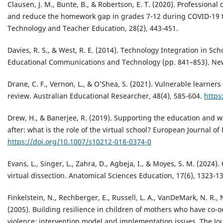
Clausen, J. M., Bunte, B., & Robertson, E. T. (2020). Professio
and reduce the homework gap in grades 7-12 during COVID-19 tra
Technology and Teacher Education, 28(2), 443-451.
Davies, R. S., & West, R. E. (2014). Technology Integration in S
Educational Communications and Technology (pp. 841–853). New
Drane, C. F., Vernon, L., & O’Shea, S. (2021). Vulnerable learner
review. Australian Educational Researcher, 48(4), 585-604.
https
Drew, H., & Banerjee, R. (2019). Supporting the education and w
after: what is the role of the virtual school? European Journal of
https://doi.org/10.1007/s10212-018-0374-0
Evans, L., Singer, L., Zahra, D., Agbeja, I., & Moyes, S. M. (2024
virtual dissection. Anatomical Sciences Education, 17(6), 1323-1
Finkelstein, N., Rechberger, E., Russell, L. A., VanDeMark, N. R., 
(2005). Building resilience in children of mothers who have co-o
violence: intervention model and implementation issues. The Jou