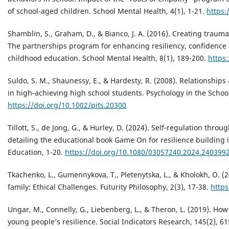
of school-aged children. School Mental Health, 4(1), 1-21.
https:
Shamblin, S., Graham, D., & Bianco, J. A. (2016). Creating traum
The partnerships program for enhancing resiliency, confidence
childhood education. School Mental Health, 8(1), 189-200.
https
Suldo, S. M., Shaunessy, E., & Hardesty, R. (2008). Relationship
in high‐achieving high school students. Psychology in the School
https://doi.org/10.1002/pits.20300
Tillott, S., de Jong, G., & Hurley, D. (2024). Self-regulation thro
detailing the educational book Game On for resilience building i
Education, 1-20.
https://doi.org/10.1080/03057240.2024.240399
Tkachenko, L., Gumennykova, T., Pletenytska, L., & Kholokh, O. 
family: Ethical Challenges. Futurity Philosophy, 2(3), 17-38.
https
Ungar, M., Connelly, G., Liebenberg, L., & Theron, L. (2019). H
young people’s resilience. Social Indicators Research, 145(2), 6