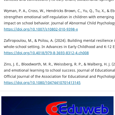
Wyman, P. A., Cross, W., Hendricks Brown, C., Yu, Q., Tu, X., & Ebe
strengthen emotional self-regulation in children with emerging
impact on school behavior. Journal of Abnormal Child Psychology
https://doi.org/10.1007/s10802-010-9398-x
Zafiropoulou, M., & Psilou, A. (2024). Building mental resilience 
whole-school setting. In Advances in Early Childhood and K-12 E
https://doi.org/10.4018/979-8-3693-8312-4.ch008
Zins, J. E., Bloodworth, M. R., Weissberg, R. P., & Walberg, H. J. (
and emotional learning to school success. Journal of Educationa
Official Journal of the Association for Educational and Psycholog
https://doi.org/10.1080/10474410701413145