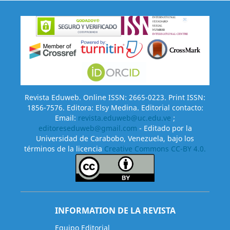
Revista Eduweb. Online ISSN: 2665-0223. Print ISSN:
1856-7576. Editora: Elsy Medina. Editorial contacto:
Email:
revista.eduweb@uc.edu.ve
;
editoreseduweb@gmail.com
- Editado por la
Universidad de Carabobo, Venezuela, bajo los
términos de la licencia
Creative Commons CC-BY 4.0.
INFORMATION DE LA REVISTA
Equipo Editorial