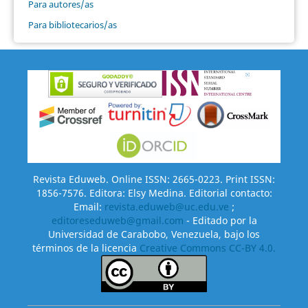
Para autores/as
Para bibliotecarios/as
Revista Eduweb. Online ISSN: 2665-0223. Print ISSN:
1856-7576. Editora: Elsy Medina. Editorial contacto:
Email:
revista.eduweb@uc.edu.ve
;
editoreseduweb@gmail.com
- Editado por la
Universidad de Carabobo, Venezuela, bajo los
términos de la licencia
Creative Commons CC-BY 4.0.