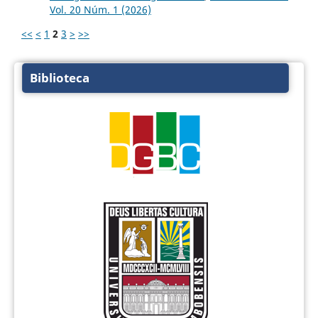
Vol. 20 Núm. 1 (2026)
<<
<
1
2
3
>
>>
Biblioteca