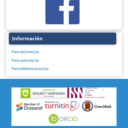
Información
Para lectores/as
Para autores/as
Para bibliotecarios/as