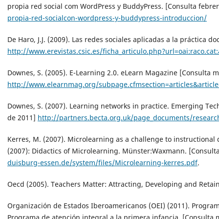
propia red social com WordPress y BuddyPress. [Consulta febre
propia-red-socialcon-wordpress-y-buddypress-introduccion/
De Haro, J.J. (2009). Las redes sociales aplicadas a la práctica 
http://www.erevistas.csic.es/ficha_articulo.php?url=oai:raco.ca
Downes, S. (2005). E-Learning 2.0. eLearn Magazine [Consulta 
http://www.elearnmag.org/subpage.cfmsection=articles&article
Downes, S. (2007). Learning networks in practice. Emerging Tech
de 2011]
http://partners.becta.org.uk/page_documents/resear
Kerres, M. (2007). Microlearning as a challenge to instructional 
(2007): Didactics of Microlearning. Münster:Waxmann. [Consult
duisburg-essen.de/system/files/Microlearning-kerres.pdf
.
Oecd (2005). Teachers Matter: Attracting, Developing and Retain
Organización de Estados Iberoamericanos (OEI) (2011). Progra
Programa de atención integral a la primera infancia. [Consulta