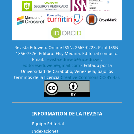
Revista Eduweb. Online ISSN: 2665-0223. Print ISSN:
1856-7576. Editora: Elsy Medina. Editorial contacto:
Email:
revista.eduweb@uc.edu.ve
;
editoreseduweb@gmail.com
- Editado por la
Universidad de Carabobo, Venezuela, bajo los
términos de la licencia
Creative Commons CC-BY 4.0.
INFORMATION DE LA REVISTA
Equipo Editorial
Indexaciones