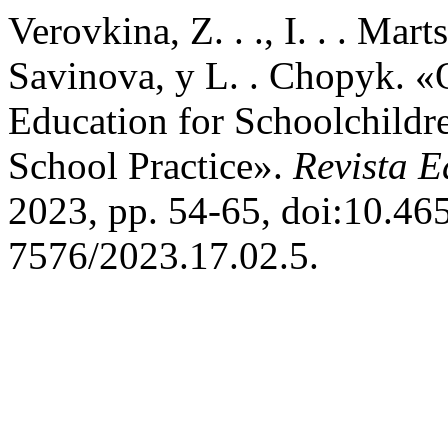
Verovkina, Z. . ., I. . . Mart
Savinova, y L. . Chopyk. «O
Education for Schoolchildr
School Practice».
Revista 
2023, pp. 54-65, doi:10.46
7576/2023.17.02.5.