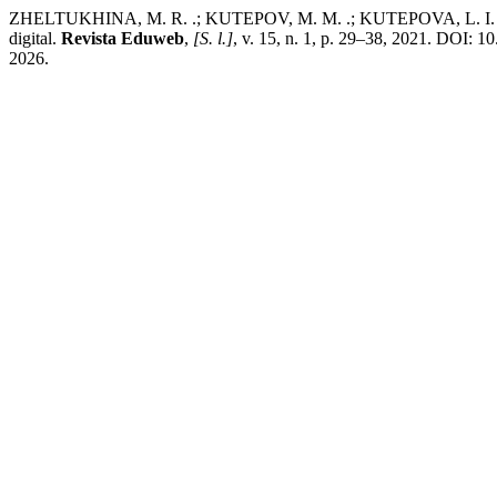
ZHELTUKHINA, M. R. .; KUTEPOV, M. M. .; KUTEPOVA, L. I. .; BUL
digital.
Revista Eduweb
,
[S. l.]
, v. 15, n. 1, p. 29–38, 2021. DOI: 
2026.