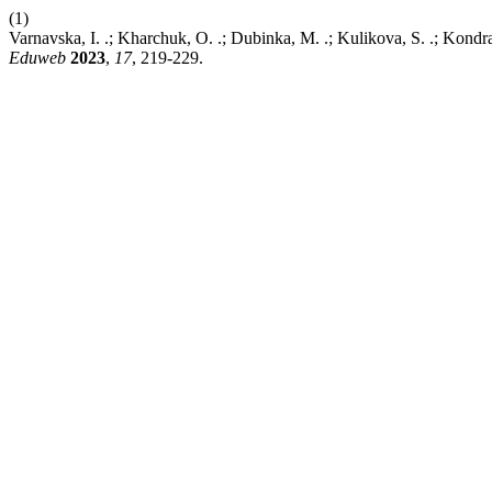
(1)
Varnavska, I. .; Kharchuk, O. .; Dubinka, M. .; Kulikova, S. .; Kondr
Eduweb
2023
,
17
, 219-229.