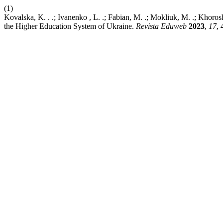
(1)
Kovalska, K. . .; Ivanenko , L. .; Fabian, M. .; Mokliuk, M. .; Khor
the Higher Education System of Ukraine.
Revista Eduweb
2023
,
17
, 