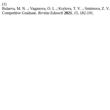
(1)
Bulaeva, M. N. .; Vaganova, O. I. .; Krylova, T. V. .; Smirnova, Z. V.
Competitive Graduate.
Revista Eduweb
2021
,
15
, 182-191.