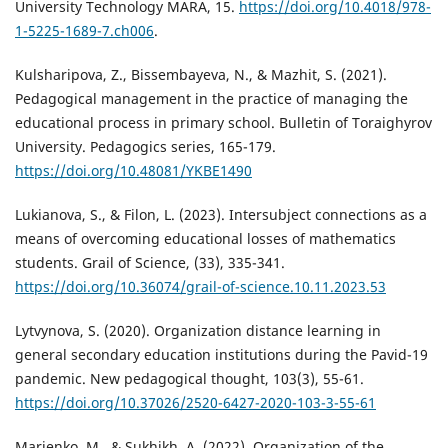
University Technology MARA, 15.
https://doi.org/10.4018/978-
1-5225-1689-7.ch006
.
Kulsharipova, Z., Bissembayeva, N., & Mazhit, S. (2021).
Pedagogical management in the practice of managing the
educational process in primary school. Bulletin of Toraighyrov
University. Pedagogics series, 165-179.
https://doi.org/10.48081/YKBE1490
Lukianova, S., & Filon, L. (2023). Intersubject connections as a
means of overcoming educational losses of mathematics
students. Grail of Science, (33), 335-341.
https://doi.org/10.36074/grail-of-science.10.11.2023.53
Lytvynova, S. (2020). Organization distance learning in
general secondary education institutions during the Pavid-19
pandemic. New pedagogical thought, 103(3), 55-61.
https://doi.org/10.37026/2520-6427-2020-103-3-55-61
Marienko, М., & Sukhikh, А. (2022). Organization of the