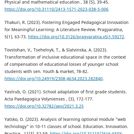
Physical and mathematical education , 38 (5), 39-45.
https://doi.org/10.31110/2413-1571-2023-038-5-006
Thakuri, R. (2023). Fostering Engaged Pedagogical Innovation
for Meaningful Learning: A Literature Review. Pragyaratna,
5(1), 63-73.
https://doi.org/10.3126/pragyaratna.v5i1.59272
.
Tovstohan, V., Tsehelnyk, Т., & Slatvinska, A. (2023).
Transformation of inclusive educational space in the context
of compensation of educational losses of younger school
students with sen. Youth & market, 78-82.
https://doi.org/10.24919/2308-4634.2023.282840
.
Yastrub, O. (2021). School adaptation of first grade students.
Acta Paedagogica Volynienses , (3), 172-177.
https://doi.org/10.32782/apv/2021.3.25
Yatsko, O. (2023). Analysis of learning optional module "web
technology" in 10-11 classes of school. Education. Innovation.
Practice , 11(3), 52-59.
https://doi.org/10.31110/2616-650X-