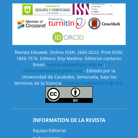
Revista Eduweb. Online ISSN: 2665-0223. Print ISSN:
1856-7576. Editora: Elsy Medina. Editorial contacto:
Email:
revista.eduweb@uc.edu.ve
;
editoreseduweb@gmail.com
- Editado por la
Universidad de Carabobo, Venezuela, bajo los
términos de la licencia
Creative Commons CC-BY 4.0.
INFORMATION DE LA REVISTA
Equipo Editorial